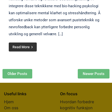
integrere disse teknikkene med bio-hacking psykologi
kan optimalisere mental klarhet og stresshåndtering. Å
utforske unike metoder som avansert pusteteknikk og
nevrofeedback kan ytterligere forbedre personlig
utvikling og generell velvære. […]
Read More
Posts navigation
Older Posts
Newer Posts
Useful links
On focus
Hjem
Hvordan forbedre
Om oss
kognitiv funksjon