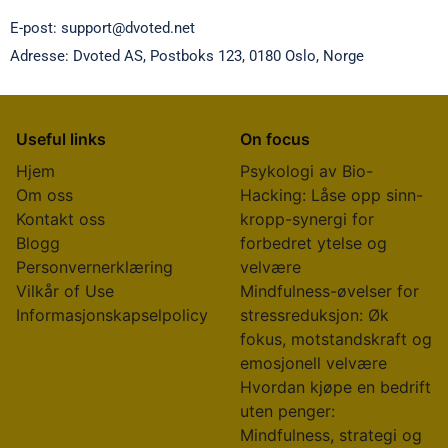
E-post:
support@dvoted.net
Adresse: Dvoted AS, Postboks 123, 0180 Oslo, Norge
Useful links
On focus
Hjem
Psykologi av Bio-
Om oss
Hacking: Låse opp sinn-
Kontakt oss
kropp-synergi for
Blogg
forbedret ytelse og
Personvernerklæring
velvære
Vilkår of Use
Mindfulness-øvelser for
Informasjonskapselpolicy
stressreduksjon: Øk
fokus, motstandskraft og
emosjonell velvære
Hvordan kjøpe en bedrift
uten penger:
Mindfulness, strategi og