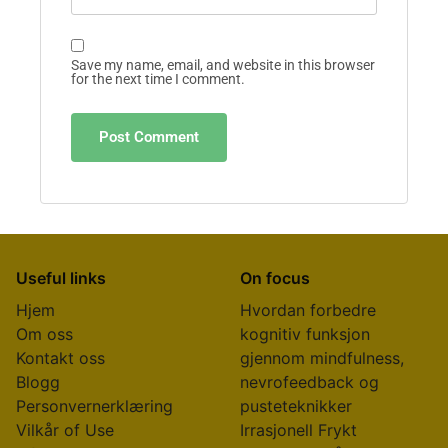
Save my name, email, and website in this browser
for the next time I comment.
Useful links
On focus
Hjem
Hvordan forbedre
Om oss
kognitiv funksjon
Kontakt oss
gjennom mindfulness,
Blogg
nevrofeedback og
Personvernerklæring
pusteteknikker
Vilkår of Use
Irrasjonell Frykt