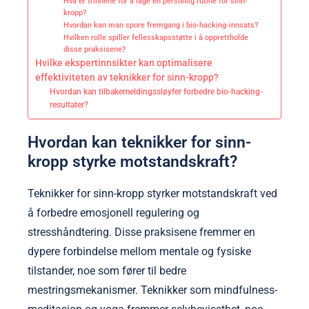
Hva er trinnene for å lage en personlig rutine for sinn-
kropp?
Hvordan kan man spore fremgang i bio-hacking-innsats?
Hvilken rolle spiller fellesskapsstøtte i å opprettholde
disse praksisene?
Hvilke ekspertinnsikter kan optimalisere
effektiviteten av teknikker for sinn-kropp?
Hvordan kan tilbakemeldingssløyfer forbedre bio-hacking-
resultater?
Hvordan kan teknikker for sinn-
kropp styrke motstandskraft?
Teknikker for sinn-kropp styrker motstandskraft ved
å forbedre emosjonell regulering og
stresshåndtering. Disse praksisene fremmer en
dypere forbindelse mellom mentale og fysiske
tilstander, noe som fører til bedre
mestringsmekanismer. Teknikker som mindfulness-