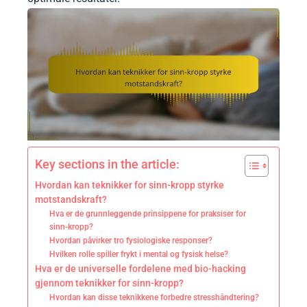
Key sections in the article:
Hvordan kan teknikker for sinn-kropp styrke
motstandskraft?
Hva er de grunnleggende prinsippene for praksiser for
sinn-kropp?
Hvordan påvirker tro fysiologiske responser?
Hvilken rolle spiller frykt i mental og fysisk helse?
Hva er de universelle fordelene med bio-hacking
gjennom teknikker for sinn-kropp?
Hvordan kan disse teknikkene forbedre stresshåndtering?