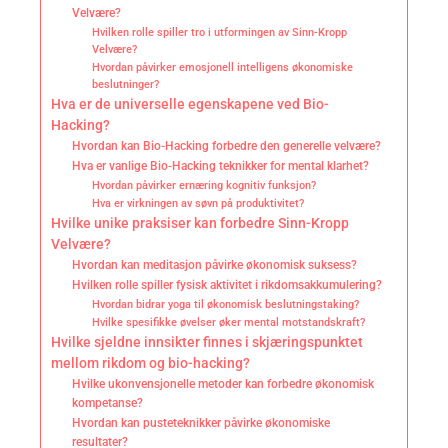
Velvære?
Hvilken rolle spiller tro i utformingen av Sinn-Kropp
Velvære?
Hvordan påvirker emosjonell intelligens økonomiske
beslutninger?
Hva er de universelle egenskapene ved Bio-
Hacking?
Hvordan kan Bio-Hacking forbedre den generelle velvære?
Hva er vanlige Bio-Hacking teknikker for mental klarhet?
Hvordan påvirker ernæring kognitiv funksjon?
Hva er virkningen av søvn på produktivitet?
Hvilke unike praksiser kan forbedre Sinn-Kropp
Velvære?
Hvordan kan meditasjon påvirke økonomisk suksess?
Hvilken rolle spiller fysisk aktivitet i rikdomsakkumulering?
Hvordan bidrar yoga til økonomisk beslutningstaking?
Hvilke spesifikke øvelser øker mental motstandskraft?
Hvilke sjeldne innsikter finnes i skjæringspunktet
mellom rikdom og bio-hacking?
Hvilke ukonvensjonelle metoder kan forbedre økonomisk
kompetanse?
Hvordan kan pusteteknikker påvirke økonomiske
resultater?