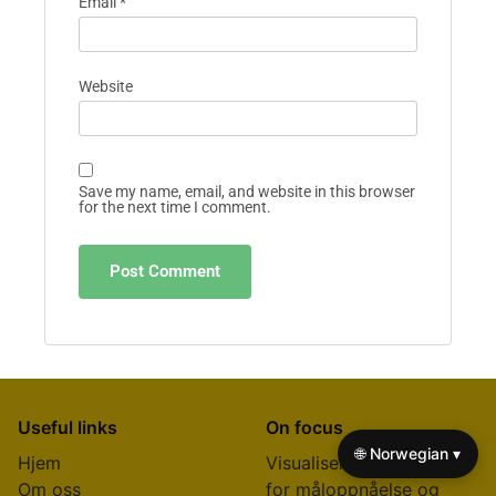
Email
*
Website
Save my name, email, and website in this browser
for the next time I comment.
Useful links
On focus
🌐 Norwegian ▾
Hjem
Visualiseringsstrategier
Om oss
for måloppnåelse og