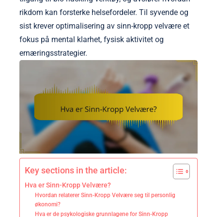
rikdom kan forsterke helsefordeler. Til syvende og
sist krever optimalisering av sinn-kropp velvære et
fokus på mental klarhet, fysisk aktivitet og
ernæringsstrategier.
Key sections in the article:
Hva er Sinn-Kropp Velvære?
Hvordan relaterer Sinn-Kropp Velvære seg til personlig
økonomi?
Hva er de psykologiske grunnlagene for Sinn-Kropp