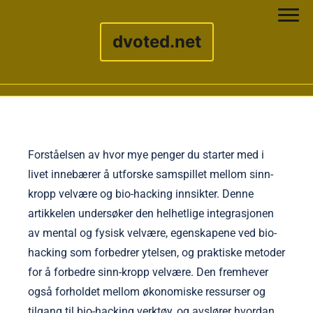
dvoted.net
Skip to content
Forståelsen av hvor mye penger du starter med i
livet innebærer å utforske samspillet mellom sinn-
kropp velvære og bio-hacking innsikter. Denne
artikkelen undersøker den helhetlige integrasjonen
av mental og fysisk velvære, egenskapene ved bio-
hacking som forbedrer ytelsen, og praktiske metoder
for å forbedre sinn-kropp velvære. Den fremhever
også forholdet mellom økonomiske ressurser og
tilgang til bio-hacking verktøy, og avslører hvordan