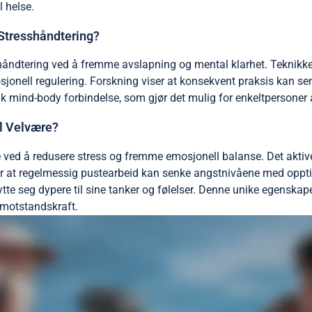
l helse.
Stresshåndtering?
shåndtering ved å fremme avslapning og mental klarhet. Teknik
osjonell regulering. Forskning viser at konsekvent praksis kan se
 mind-body forbindelse, som gjør det mulig for enkeltpersoner 
al Velvære?
e ved å redusere stress og fremme emosjonell balanse. Det akti
iser at regelmessig pustearbeid kan senke angstnivåene med oppt
te seg dypere til sine tanker og følelser. Denne unike egenskapen
 motstandskraft.