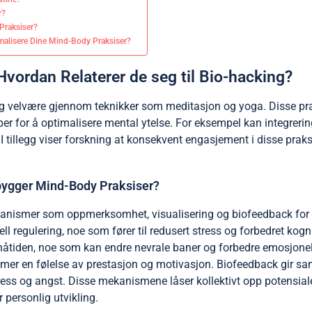
r?
Praksiser?
malisere Dine Mind-Body Praksiser?
vordan Relaterer de seg til Bio-hacking?
og velvære gjennom teknikker som meditasjon og yoga. Disse pr
per for å optimalisere mental ytelse. For eksempel kan integrerin
I tillegg viser forskning at konsekvent engasjement i disse pra
ygger Mind-Body Praksiser?
anismer som oppmerksomhet, visualisering og biofeedback for å
l regulering, noe som fører til redusert stress og forbedret kog
tiden, noe som kan endre nevrale baner og forbedre emosjonell
mer en følelse av prestasjon og motivasjon. Biofeedback gir san
stress og angst. Disse mekanismene låser kollektivt opp potensia
r personlig utvikling.