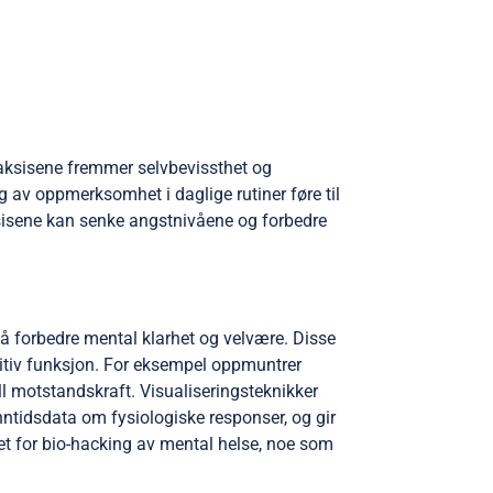
aksisene fremmer selvbevissthet og
g av oppmerksomhet i daglige rutiner føre til
ksisene kan senke angstnivåene og forbedre
 forbedre mental klarhet og velvære. Disse
nitiv funksjon. For eksempel oppmuntrer
 motstandskraft. Visualiseringsteknikker
ntidsdata om fysiologiske responser, og gir
let for bio-hacking av mental helse, noe som