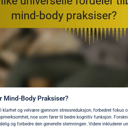
byr Mind-Body Praksiser?
l klarhet og velvære gjennom stressreduksjon, forbedret fokus 
merksomhet, noe som fører til bedre kognitiv funksjon. Forskni
elig og forbedre den generelle stemningen. Videre inkluderer uni