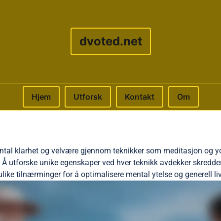
dvoted.net
Hjem
Utforsk
Kontakt
Om
ntal klarhet og velvære gjennom teknikker som meditasjon og y
Å utforske unike egenskaper ved hver teknikk avdekker skredders
like tilnærminger for å optimalisere mental ytelse og generell liv