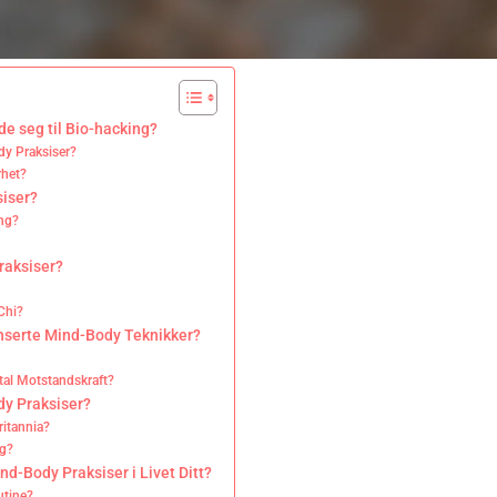
e seg til Bio-hacking?
y Praksiser?
rhet?
siser?
ing?
raksiser?
Chi?
nserte Mind-Body Teknikker?
tal Motstandskraft?
dy Praksiser?
ritannia?
ng?
ind-Body Praksiser i Livet Ditt?
utine?