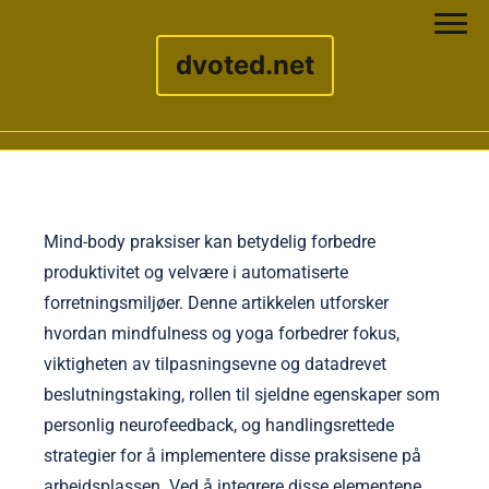
dvoted.net
Skip to content
Mind-body praksiser kan betydelig forbedre
produktivitet og velvære i automatiserte
forretningsmiljøer. Denne artikkelen utforsker
hvordan mindfulness og yoga forbedrer fokus,
viktigheten av tilpasningsevne og datadrevet
beslutningstaking, rollen til sjeldne egenskaper som
personlig neurofeedback, og handlingsrettede
strategier for å implementere disse praksisene på
arbeidsplassen. Ved å integrere disse elementene