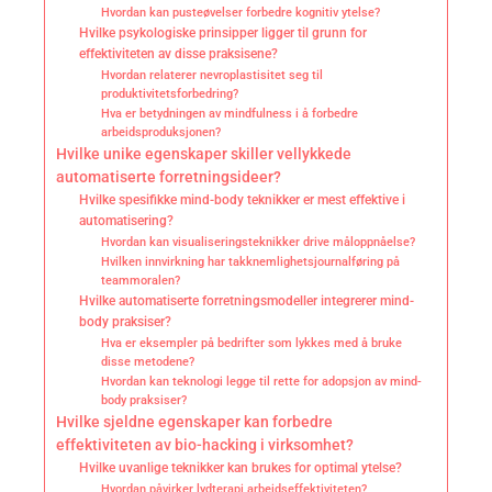
Hvordan kan pusteøvelser forbedre kognitiv ytelse?
Hvilke psykologiske prinsipper ligger til grunn for
effektiviteten av disse praksisene?
Hvordan relaterer nevroplastisitet seg til
produktivitetsforbedring?
Hva er betydningen av mindfulness i å forbedre
arbeidsproduksjonen?
Hvilke unike egenskaper skiller vellykkede
automatiserte forretningsideer?
Hvilke spesifikke mind-body teknikker er mest effektive i
automatisering?
Hvordan kan visualiseringsteknikker drive måloppnåelse?
Hvilken innvirkning har takknemlighetsjournalføring på
teammoralen?
Hvilke automatiserte forretningsmodeller integrerer mind-
body praksiser?
Hva er eksempler på bedrifter som lykkes med å bruke
disse metodene?
Hvordan kan teknologi legge til rette for adopsjon av mind-
body praksiser?
Hvilke sjeldne egenskaper kan forbedre
effektiviteten av bio-hacking i virksomhet?
Hvilke uvanlige teknikker kan brukes for optimal ytelse?
Hvordan påvirker lydterapi arbeidseffektiviteten?