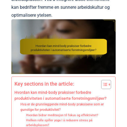
kan bedrifter fremme en sunnere arbeidskultur og
optimalisere ytelsen.
Key sections in the article:
Hvordan kan mind-body praksiser forbedre
produktiviteten i automatiserte forretningsmiljøer?
Hva er de grunnleggende mind-body praksisene som er
gunstige for produktivitet?
Hvordan bidrar meditasjon til fokus og effektivitet?
Hvilken rolle spiller yoga i å redusere stress på
arbeidsplassen?